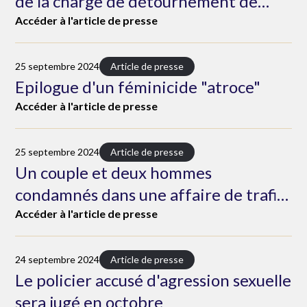
de la charge de détournement de
fonds publics
Accéder à l'article de presse
25 septembre 2024
Article de presse
Epilogue d'un féminicide "atroce"
Accéder à l'article de presse
25 septembre 2024
Article de presse
Un couple et deux hommes
condamnés dans une affaire de trafic
de stupéfiants
Accéder à l'article de presse
24 septembre 2024
Article de presse
Le policier accusé d'agression sexuelle
sera jugé en octobre