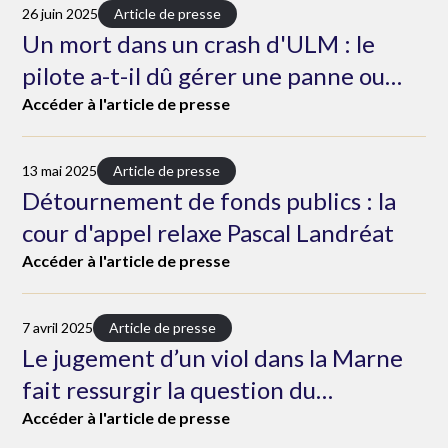
26 juin 2025
Article de presse
Un mort dans un crash d'ULM : le
pilote a-t-il dû gérer une panne ou
faisait-il du vol acrobatique ?
Accéder à l'article de presse
13 mai 2025
Article de presse
Détournement de fonds publics : la
cour d'appel relaxe Pascal Landréat
Accéder à l'article de presse
7 avril 2025
Article de presse
Le jugement d’un viol dans la Marne
fait ressurgir la question du
consentement
Accéder à l'article de presse