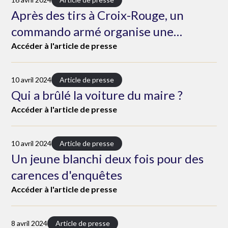
Après des tirs à Croix-Rouge, un
commando armé organise une
expédition punitive à la Neuvillette
Accéder à l'article de presse
10 avril 2024
Article de presse
Qui a brûlé la voiture du maire ?
Accéder à l'article de presse
10 avril 2024
Article de presse
Un jeune blanchi deux fois pour des
carences d'enquêtes
Accéder à l'article de presse
8 avril 2024
Article de presse