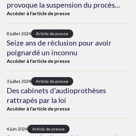
provoque la suspension du procès
d'un maire jugé pour recel
presse
Accéder à l'article de presse
8 juillet 2024
Article de presse
Seize ans de réclusion pour avoir
poignardé un inconnu
Accéder à l'article de presse
3 juillet 2024
Article de presse
Des cabinets d'audioprothèses
rattrapés par la loi
Accéder à l'article de presse
4 juin 2024
Article de presse