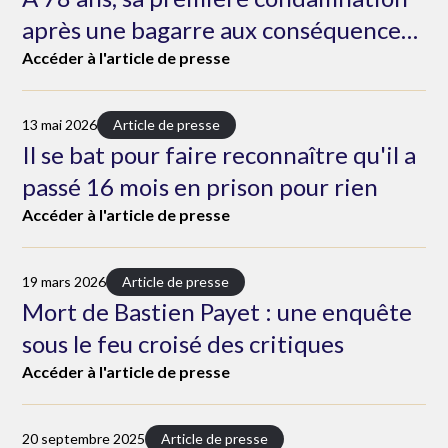
après une bagarre aux conséquences
irréversibles
presse
Accéder à l'article de presse
13 mai 2026
Article de presse
Il se bat pour faire reconnaître qu'il a
passé 16 mois en prison pour rien
Accéder à l'article de presse
19 mars 2026
Article de presse
Mort de Bastien Payet : une enquête
sous le feu croisé des critiques
Accéder à l'article de presse
20 septembre 2025
Article de presse