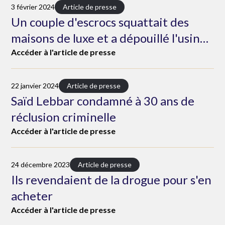
3 février 2024
Article de presse
Un couple d'escrocs squattait des
maisons de luxe et a dépouillé l'usine
Tagar
Accéder à l'article de presse
22 janvier 2024
Article de presse
Saïd Lebbar condamné à 30 ans de
réclusion criminelle
Accéder à l'article de presse
24 décembre 2023
Article de presse
Ils revendaient de la drogue pour s'en
acheter
Accéder à l'article de presse