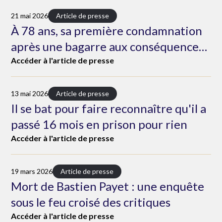
21 mai 2026
Article de presse
À 78 ans, sa première condamnation
après une bagarre aux conséquences
irréversibles
presse
Accéder à l'article de presse
13 mai 2026
Article de presse
Il se bat pour faire reconnaître qu'il a
passé 16 mois en prison pour rien
Accéder à l'article de presse
19 mars 2026
Article de presse
Mort de Bastien Payet : une enquête
sous le feu croisé des critiques
Accéder à l'article de presse