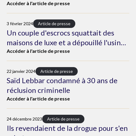
Accéder à l'article de presse
3 février 2024
Article de presse
Un couple d'escrocs squattait des
maisons de luxe et a dépouillé l'usine
Tagar
Accéder à l'article de presse
22 janvier 2024
Article de presse
Saïd Lebbar condamné à 30 ans de
réclusion criminelle
Accéder à l'article de presse
24 décembre 2023
Article de presse
Ils revendaient de la drogue pour s'en