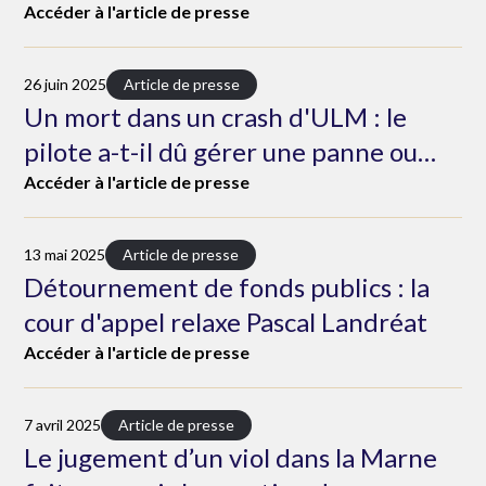
Accéder à l'article de presse
26 juin 2025
Article de presse
Un mort dans un crash d'ULM : le
pilote a-t-il dû gérer une panne ou
faisait-il du vol acrobatique ?
Accéder à l'article de presse
13 mai 2025
Article de presse
Détournement de fonds publics : la
cour d'appel relaxe Pascal Landréat
Accéder à l'article de presse
7 avril 2025
Article de presse
Le jugement d’un viol dans la Marne