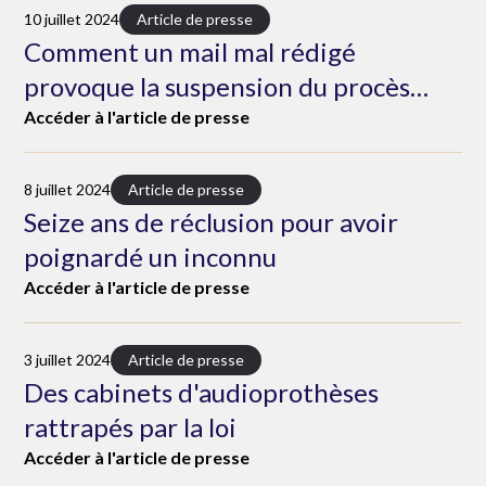
10 juillet 2024
Article de presse
Comment un mail mal rédigé
provoque la suspension du procès
d'un maire jugé pour recel
presse
Accéder à l'article de presse
8 juillet 2024
Article de presse
Seize ans de réclusion pour avoir
poignardé un inconnu
Accéder à l'article de presse
3 juillet 2024
Article de presse
Des cabinets d'audioprothèses
rattrapés par la loi
Accéder à l'article de presse