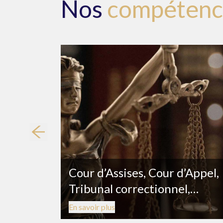
Nos
compétenc
Cour d’Assises, Cour d’Appel,
Tribunal correctionnel,
Tribunal pour enfants et
En savoir plus
Tribunal de police