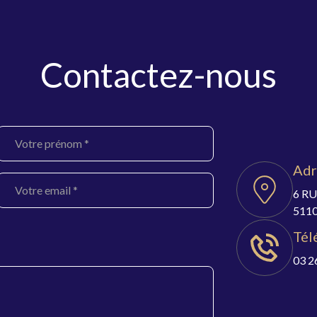
Contactez-nous
Adr
6 RU
511
Tél
03 2