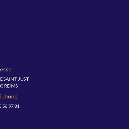
esse
E SAINT JUST
00 REIMS
éphone
6 56 97 81